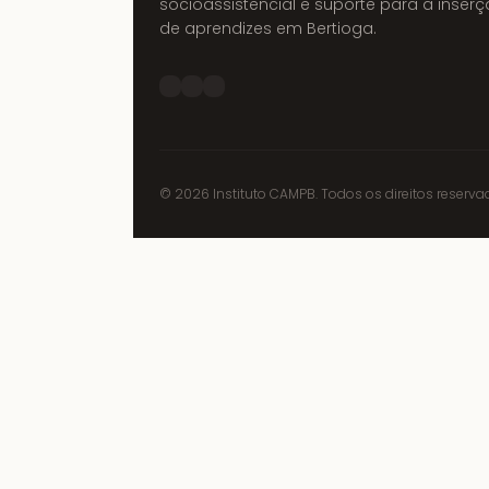
socioassistencial e suporte para a inser
de aprendizes em Bertioga.
©
2026
Instituto CAMPB. Todos os direitos reserva