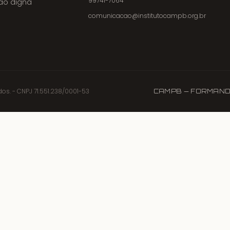
99741-7064
ção digna
comunicacao@institutocampb.org.br
dos. - CNPJ 71.551.238/0001-53
CAMPB — FORMAND