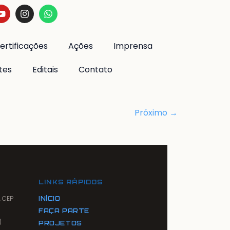
ertificações
Ações
Imprensa
tes
Editais
Contato
Próximo
→
LINKS RÁPIDOS
, CEP
INÍCIO
FAÇA PARTE
)
PROJETOS