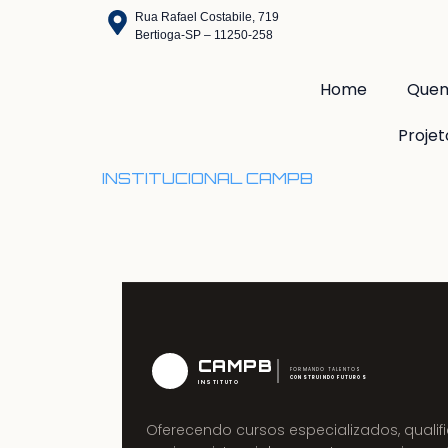
Rua Rafael Costabile, 719
Bertioga-SP – 11250-258
Home
Que
Projet
INSTITUCIONAL CAMPB
CAMPB
FORMANDO TALENTOS
CONSTRUINDO FUTUROS
INSTITUTO
Oferecendo cursos especializados, quali