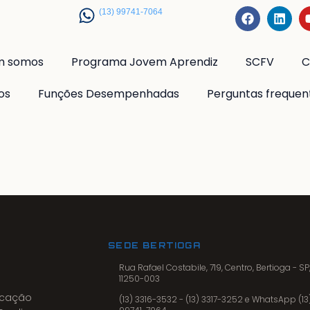
(13) 99741-7064
m somos
Programa Jovem Aprendiz
SCFV
C
os
Funções Desempenhadas
Perguntas frequen
SEDE BERTIOGA
Rua Rafael Costabile, 719, Centro, Bertioga - SP
11250-003
ficação
(13) 3316-3532 - (13) 3317-3252 e WhatsApp (13