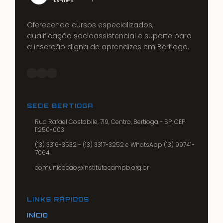
INSTITUTO
Oferecendo cursos especializados,
qualificação socioassistencial e suporte para
a inserção digna de aprendizes em Bertioga.
SEDE BERTIOGA
Rua Rafael Costabile, 719, Centro, Bertioga - SP, CEP
11250-003
(13) 3316-3532 - (13) 3317-3252 e WhatsApp (13) 99741-
7064
comunicacao@institutocampb.org.br
LINKS RÁPIDOS
INÍCIO