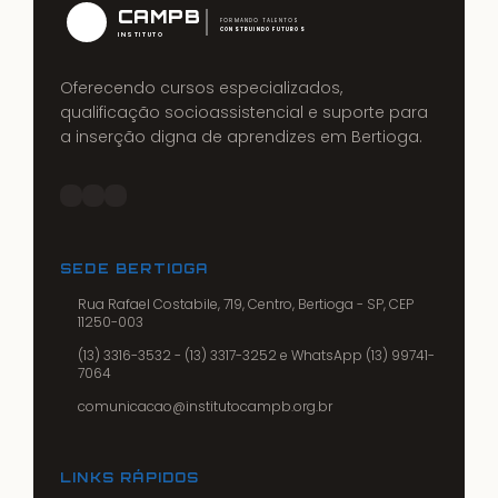
CAMPB
FORMANDO TALENTOS
CONSTRUINDO FUTUROS
INSTITUTO
Oferecendo cursos especializados,
qualificação socioassistencial e suporte para
a inserção digna de aprendizes em Bertioga.
SEDE BERTIOGA
Rua Rafael Costabile, 719, Centro, Bertioga - SP, CEP
11250-003
(13) 3316-3532 - (13) 3317-3252 e WhatsApp (13) 99741-
7064
comunicacao@institutocampb.org.br
LINKS RÁPIDOS