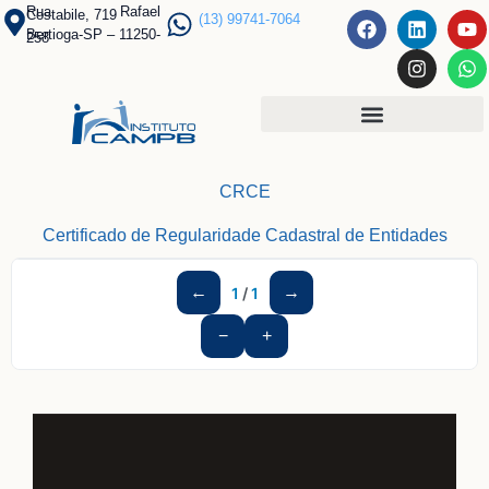
Rua Rafael
Costabile, 719
(13) 99741-7064
Bertioga-SP – 11250-
258
Programa Jovem Aprendiz
Funções Desempenhadas
CRCE
Certificado de Regularidade Cadastral de Entidades
←
→
1
/
1
−
+